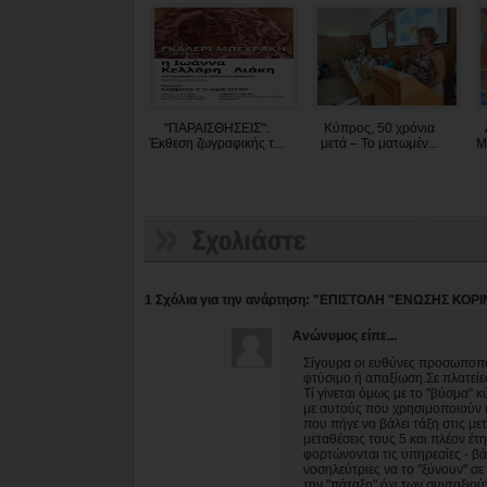
"ΠΑΡΑΙΣΘΗΣΕΙΣ":
Κύπρος, 50 χρόνια
Έκθεση ζωγραφικής τ...
μετά – Το ματωμέν...
Μ
1 Σχόλια για την ανάρτηση: "ΕΠΙΣΤΟΛΗ "ΕΝΩΣΗΣ ΚΟ
Ανώνυμος είπε...
Σίγουρα οι ευθύνες προσωποποι
φτύσιμο ή απαξίωση.Σε πλατείες
Τί γίνεται όμως με το "βύσμα" 
με αυτούς που χρησιμοποιούν κα
που πήγε να βάλει τάξη στις μετ
μεταθέσεις τους 5 και πλέον έ
φορτώνονται τις υπηρεσίες - β
νοσηλεύτριες να το "ξύνουν" σ
την "πάταξη" όχι των συνταξιο