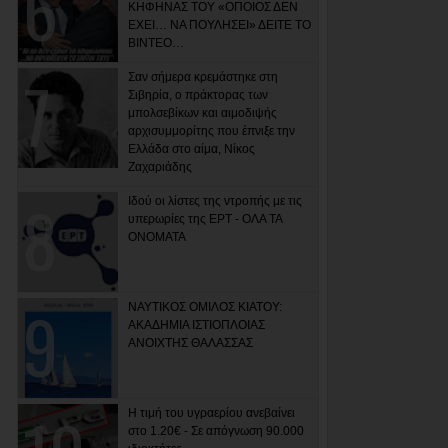
ΚΗΦΗΝΑΣ ΤΟΥ «ΟΠΟΙΟΣ ΔΕΝ
ΕΧΕΙ… ΝΑ ΠΟΥΛΗΣΕΙ» ΔΕΙΤΕ ΤΟ
ΒΙΝΤΕΟ…
Σαν σήμερα κρεμάστηκε στη
Σιβηρία, ο πράκτορας των
μπολσεβίκων και αιμοδιψής
αρχισυμμορίτης που έπνιξε την
Ελλάδα στο αίμα, Νίκος
Ζαχαριάδης
Ιδού οι λίστες της ντροπής με τις
υπερωρίες της ΕΡΤ - ΟΛΑ ΤΑ
ΟΝΟΜΑΤΑ
ΝΑΥΤΙΚΟΣ ΟΜΙΛΟΣ ΚΙΑΤΟΥ:
ΑΚΑΔΗΜΙΑ ΙΣΤΙΟΠΛΟΙΑΣ
ΑΝΟΙΧΤΗΣ ΘΑΛΑΣΣΑΣ
Η τιμή του υγραερίου ανεβαίνει
στο 1.20€ - Σε απόγνωση 90.000