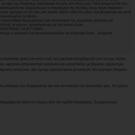
εν όψη της δύσκολης οικονομικά εποχής για όλους μας? Είτε ζούμε κοντά στο
 καλούμαστε να πληρώσουμε τα παράγωγα της θητείας όλων όσων παίρνουν
νεται περίεργο το ότι δεν μας αρέσει. Βάλτε τάξη στο χάος των βυσμάτων και μετά
ρολογούμενοι τα έξοδα.
αι προσπάθεια διαχωρισμού των λειτουργών της Δημόσιας μηχανής και
ιότητας εκ μέρους ορισμένων και με την ανοχή όλων.
ΝΑΙ ΕΠΙΣΗΣ ΓΙΑ ΦΤΥΣΙΜΟ.
 αντέχει η κοινωνία των φορολογουμένων να πληρώνει άλλο... βύσματα.
να απαντήσει αρκεί ένα απλό mail στο parakato.blog@gmail.com να μας στείλει
εις αφορούν αποκλειστικά πρόσωπα και καταστάσεις με δημόσιο χαρακτήρα
βόμαστε απολύτως. Δεν έχουμε προηγούμενα με κανέναν, δεν κρατάμε επόμενα
ις απόψεις των διαχειριστών και των συντακτών του ιστολογίου μας. Τα σχόλια
διαγράφονται κατά τον έλεγχο από την ομάδα διαχείρισης. Ευχαριστούμε.