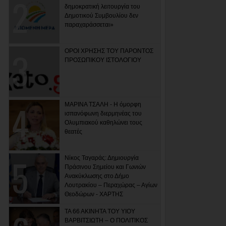
δημοκρατική λειτουργία του
Δημοτικού Συμβουλίου δεν
παραχαράσσεται»
ΟΡΟΙ ΧΡΗΣΗΣ ΤΟΥ ΠΑΡΟΝΤΟΣ
ΠΡΟΣΩΠΙΚΟΥ ΙΣΤΟΛΟΓΙΟΥ
ΜΑΡΙΝΑ ΤΣΑΛΗ - Η όμορφη
ισπανόφωνη διερμηνέας του
Ολυμπιακού καθηλώνει τους
θεατές
Νίκος Ταγαράς: Δημιουργία
Πράσινου Σημείου και Γωνιών
Ανακύκλωσης στο Δήμο
Λουτρακίου – Περαχώρας – Αγίων
Θεοδώρων - ΧΑΡΤΗΣ
ΤΑ 66 ΑΚΙΝΗΤΑ ΤΟΥ ΥΙΟΥ
ΒΑΡΒΙΤΣΙΩΤΗ – Ο ΠΟΛΙΤΙΚΟΣ