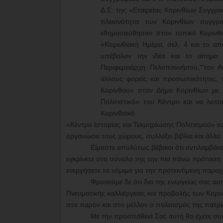
Δ.Σ. της «Εταιρείας Κορινθίων Συγγρα
πλειονότητα των Κορινθίων συγγρ
εδημοσιεύθησαν στον τοπικό Κορινθ
«Κορινθιακή Ημέρα, σελ. 4 και το απ
υπέβαλαν την ιδέα και το αίτημα 
Περιφερειάρχη Πελοποννήσου,"'τον Α
άλλους φορείς και προσωπικότητες,
Κορίνθου» στον Δήμο Κορινθίων με 
Πολιτιστικό» του Κέντρο και να λει
Κορινθιακό
«Κέντρο Ιστορίας και Τεκμηρίωσης Πολιτισμού» 
οργανώσει τους χώρους, συλλέξει βιβλία και άλλο π
Είμαστε απολύτως βέβαιοι ότι αντιλαμβά
εγκρίνετε στο σύνολο της την πιο πάνω πρόταση
ενεργήσετε τα νόμιμα για την προτεινόμενη παρα
Φρονούμε δε ότι δια της ενεργείας σας αυ
Πνευματικής καλλιέργειας και προβολής των Κορι
στο παρόν και στο μέλλον ο πολιτισμός της πατρί
Με την προσπάθειά Σας αυτή θα έχετε συνδ