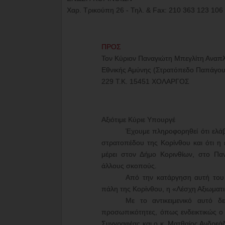
Χαρ. Τρικούπη 26 - Τηλ. &
Fax
: 210 363 123 10
ΠΡΟΣ
Τον Κύριον Παναγιώτη Μπεγλίτη Ανα
Εθνικής Αμύνης (Στρατόπεδο Παπάγο
229 Τ.Κ. 15451 ΧΟΛΑΡΓΟΣ
Αξιότιμε Κύριε Υπουργέ
Έχουμε πληροφορηθεί ότι ελάβ
στρατοπέδου της Κορίνθου και ότι η
μέρει στον Δήμο Κορινθίων, στο Παν
άλλους σκοπούς.
Από την κατάργηση αυτή του
πάλη της Κορίνθου, η «Λέσχη Αξιωματι
Με το αντικειμενικό αυτό δ
προσωπικότητες, όπως ενδεικτικώς ο 
Συγγραφέας και ο κ. Ματθαίος Ανδρεάδ