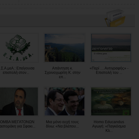
.Σ.Α.μεΑ.: Επείγουσα
Απάντηση κ.
«Περί … Αντιγραφής» -
επιστολή στον...
Σχοινοχωρίτη Κ. στην
Επιστολή του ...
επ...
ΟΜΒΑ ΜΕΓΑΤΟΝΩΝ
Μια μόνο ευχή τους
Homo Educandus
στοράκη για Σφακι...
δίνω: «Να βλέπου...
Αγωγή: «Παγκόσμια
Κλ...