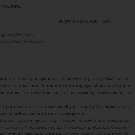
6 79 ΑΘΗΝΑ
Αθήνα 3-6-2011 Αριθ.Πρωτ.
πληρωτή Υπουργόν
υ) Λεωφόρος Μεσογείων
ατε την πολιτική απόφαση δια την κατάργηση, εκτός άλλων και του
 έκταση του και τα επ'αυτού κτήρια θα παραχωρηθούν εν όλω ή εν
επιστήμιο Πελοποννήσου κ.α., για κοινωνικούς, στεγαστικούς και
 στρατοπέδου και την συνακόλουθη μη ύπαρξη Αξιωματικών στην
κών Κορίνθου» καθίσταται άνευ αντικειμένου.
εδομένο, έγκυροι φορείς της Πόλεως Κορίνθου και πνευματικές
κ. Θανάσης Ν. Καραγιάννης, Δρ. Παιδαγωγικής -Κριτικός Θεάτρου -
ης, επίτιμος Δικηγόρος και ιστορικός συγγραφέας, ως Πρόεδρος του