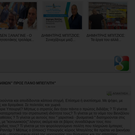
ΔΕΝ ΞΑΝΑΓΙΝΕ - Ο
ΔΗΜΗΤΡΗΣ ΜΠΙΤΖΙΟΣ:
ΔΗΜΗΤΡΗΣ ΜΠΙΤΖΙΟΣ:
ητσοτάκης τρολάρε...
Συνεχίζουμε μαζί...
Τα έργα του αλλά...
ΡΙΝΘΙΩΝ" ΠΡΟΣ ΠΑΝΟ ΜΠΕΓΛΙΤΗ"
ούνται και αποδίδονται κάποια στιγμή. Επίσημα ή ανεπίσημα. Με ψήφο, με
 και δρομάκια. Σε πολιτείες και χωριά.
κύριε Υπουργέ? Μήπως ο στρατός δεν ήταν πάντα ο πρώτος διδάξας ? Τί γίνεται
ταχρηστικά την στρατιωτική ιδιότητα τους? Τι γίνεται με το νόμο του Βενιζέλου
αθέσεις ? Τι γίνεται με αυτούς που " χαριστικά - βυσματικά " διατηρούνται στις
τη, με "κοινωνικούς" λόγους ακόμα και σε βάρος συναδέλφων τους που
άρδιες τους? Τί γίνεται με τον φορολογούμενο πολίτη που πληρώνει έμπειρες
ε Ραντάρ ? Μήπως ο (όποιος) Υπουργός κύριος Μπεγλίτης θα πρέπει να ξεκινήσει
ύχων - στρατιωτικών αλλά της νοοτροπίας του βύσματος και της σπατάλης