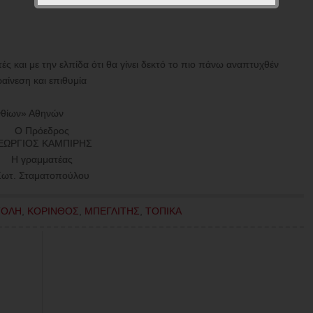
τές και με την ελπίδα ότι θα γίνει δεκτό το πιο πάνω αναπτυχθέν
ραίνεση και επιθυμία
ινθίων» Αθηνών
Ο Πρόεδρος
ΕΩΡΓΙΟΣ ΚΑΜΠΙΡΗΣ
Η γραμματέας
ωτ. Σταματοπούλου
ΤΟΛΗ
,
ΚΟΡΙΝΘΟΣ
,
ΜΠΕΓΛΙΤΗΣ
,
ΤΟΠΙΚΑ