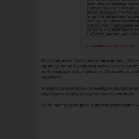
πολύτιμων ανθρωπίνων πόρων, 
Σύνταγμα είτε στο Ξυλόκαστρο
τέτοιες αποφάσεις. Μην σας φαί
ζητήστε να επωμιστούμε ως φο
Αλλιώς μιλάμε για υποκρισία κ
κατάχρηση της στρατιωτικής ιδ
ΚΑΙ ΑΥΤΗ Η ΣΥΜΠΕΡΙΦΟΡΑ ΕΙ
Τι κάνετε Κύριε Υπουργέ ? Δεν
3 Οκτωβρίου 2011 στις 12:00 π.μ.
Όποιος πιστεύει ότι θίγεται από κάποια ανάρτηση ή θέλει 
την άποψή του για δημοσίευση ή επανόρθωση. Οι αναρτήσ
και δεν αναφέρονται στην προσωπική ζωή κανενός που σε
για κανέναν.
Τα θέματα των αναρτήσεων δεν εκφράζουν απαραίτητα και τ
εκφράζουν τις απόψεις των σχολιαστών και μόνο αυτών.
Σχόλια που περιέχουν ύβρεις ή απρεπείς χαρακτηρισμούς 