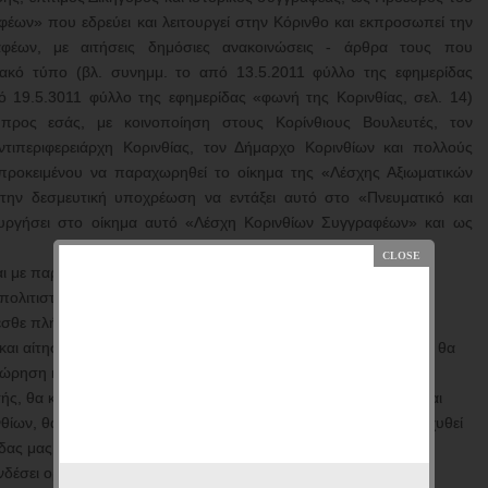
φέων» που εδρεύει και λειτουργεί στην Κόρινθο και εκπροσωπεί την
αφέων, με αιτήσεις δημόσιες ανακοινώσεις - άρθρα τους που
ιακό τύπο (βλ. συνημμ. το από 13.5.2011 φύλλο της εφημερίδας
ό 19.5.3011 φύλλο της εφημερίδας «φωνή της Κορινθίας, σελ. 14)
προς εσάς, με κοινοποίηση στους Κορίνθιους Βουλευτές, τον
ντιπεριφερειάρχη Κορινθίας, τον Δήμαρχο Κορινθίων και πολλούς
 προκειμένου να παραχωρηθεί το οίκημα της «Λέσχης Αξιωματικών
την δεσμευτική υποχρέωση να εντάξει αυτό στο «Πνευματικό και
τουργήσει στο οίκημα αυτό «Λέσχη Κορινθίων Συγγραφέων» και ως
και με παράλληλη υποχρέωση της «Ετ. Κορ. Συγγραφέων» να
ολιτιστικό υλικό και να λειτουργήσει βιβλιοθήκη κ.α.
νεσθε πλήρως την μεγάλη σημασία της προτάσεως αυτής, ότι θα
 και αίτηση των αναφερθεισών προσωπικοτήτων και φορέων και θα
χώρηση και με τους πιο πάνω όρους και σκοπούς.
τής, θα καθιδρυθεί ο σημαντικότερος ίσως φορέας Πολιτισμού και
νθίων, θα συμπληρωθεί υπάρχον κενό και θα εμπεδωθεί και διαχυθεί
δας μας Κορινθίας.
έσει οριστικά και αμετάκλητα το όνομά Σας και την πολιτική