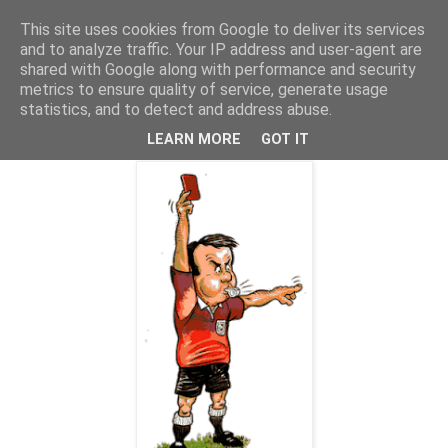
This site uses cookies from Google to deliver its services
Parakato.gr
and to analyze traffic. Your IP address and user-agent are
shared with Google along with performance and security
metrics to ensure quality of service, generate usage
statistics, and to detect and address abuse.
Κόκκινη κάρτα! Επικίνδυνος!
LEARN MORE
GOT IT