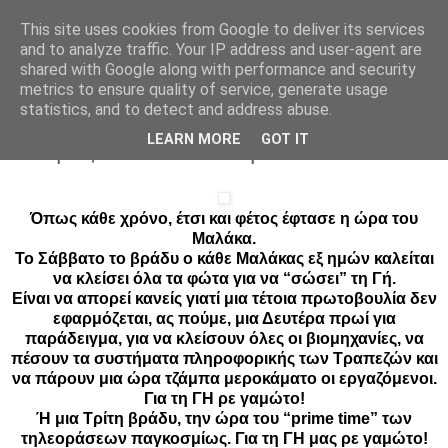
This site uses cookies from Google to deliver its services
Parakato.gr
and to analyze traffic. Your IP address and user-agent are
shared with Google along with performance and security
metrics to ensure quality of service, generate usage
statistics, and to detect and address abuse.
Ο απανταχού ανώνυμος Μαλάκας
LEARN MORE
GOT IT
κατεβάζει τον διακόπτη
Ό
πως κάθε χρόνο, έτσι και φέτος έφτασε η ώρα του
Μαλάκα.
Το Σάββατο το βράδυ ο κάθε Μαλάκας εξ ημών καλείται
να κλείσει όλα τα φώτα για να “σώσει” τη Γή.
Είναι να απορεί κανείς γιατί μια τέτοια πρωτοβουλία δεν
εφαρμόζεται, ας πούμε, μια Δευτέρα πρωί για
παράδειγμα, για να κλείσουν όλες οι βιομηχανίες, να
πέσουν τα συστήματα πληροφορικής των Τραπεζών και
να πάρουν μια ώρα τζάμπα μεροκάματο οι εργαζόμενοι.
Για τη ΓΗ ρε γαμώτο!
Ή μια Τρίτη βράδυ, την ώρα του “prime time” των
τηλεοράσεων παγκοσμίως. Για τη ΓΗ μας ρε γαμώτο!