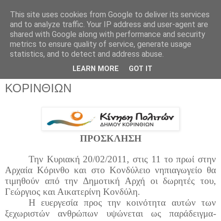
This site uses cookies from Google to deliver its services
Parakato.gr
and to analyze traffic. Your IP address and user-agent are
shared with Google along with performance and security
metrics to ensure quality of service, generate usage
statistics, and to detect and address abuse.
ΠΡΟΣΚΛΗΣΗ ΓΡΑΦΕΙΟΥ ΤΥΠΟΥ
LEARN MORE
GOT IT
ΚΙΝΗΣΗΣ ΠΟΛΙΤΩΝ ΔΗΜΟΥ
ΚΟΡΙΝΘΙΩΝ
ΠΡΟΣΚΛΗΣΗ
Την Κυριακή 20/02/2011, στις 11 το πρωί στην
Αρχαία Κόρινθο και στο Κονδύλειο νηπιαγωγείο θα
τιμηθούν από την Δημοτική Αρχή οι δωρητές του,
Γεώργιος και Αικατερίνη Κονδύλη.
Η ευεργεσία προς την κοινότητα αυτών των
ξεχωριστών ανθρώπων υψώνεται ως παράδειγμα-