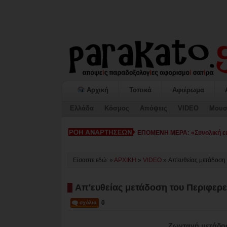
Αρχική
Τοπικά
Αφιέρωμα
Ελλάδα
Κόσμος
Απόψεις
VIDEO
Μουσ
ΕΠΟΜΕΝΗ ΜΕΡΑ: «Συνολική εικ
Είσαστε εδώ: »
ΑΡΧΙΚΗ
»
VIDEO
»
Απ'ευθείας μετάδοση
Απ'ευθείας μετάδοση του Περιφερ
0
Ζωντανή μετάδοσ