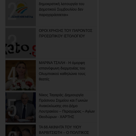
δημοκρατική λειτουργία του
Δημοτικού Συμβουλίου δεν
παραχαράσσεται»
ΟΡΟΙ ΧΡΗΣΗΣ ΤΟΥ ΠΑΡΟΝΤΟΣ
ΠΡΟΣΩΠΙΚΟΥ ΙΣΤΟΛΟΓΙΟΥ
ΜΑΡΙΝΑ ΤΣΑΛΗ - Η όμορφη
ισπανόφωνη διερμηνέας του
Ολυμπιακού καθηλώνει τους
θεατές
Νίκος Ταγαράς: Δημιουργία
Πράσινου Σημείου και Γωνιών
Ανακύκλωσης στο Δήμο
Λουτρακίου – Περαχώρας – Αγίων
Θεοδώρων - ΧΑΡΤΗΣ
ΤΑ 66 ΑΚΙΝΗΤΑ ΤΟΥ ΥΙΟΥ
ΒΑΡΒΙΤΣΙΩΤΗ – Ο ΠΟΛΙΤΙΚΟΣ